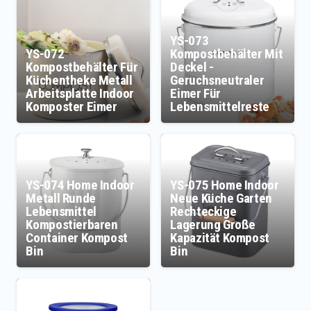
YS-073
YS-072
Kompostbehälter Mit
Kompostbehälter Für
Deckel -
Küchentheke Metall
Geruchsneutraler
Arbeitsplatte Indoor
Eimer Für
Komposter Eimer
Lebensmittelreste
YS-074 Home Indoor
YS-075 Home Indoor
Metall Runde
Neue Küche Garten
Lebensmittel
Rechteckige
Kompostierbaren
Lagerung Große
Container Kompost
Kapazität Kompost
Bin
Bin