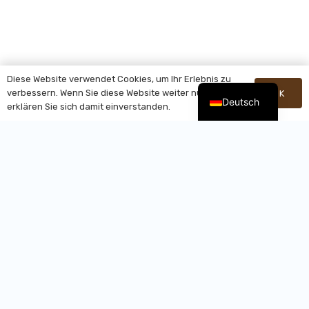
Diese Website verwendet Cookies, um Ihr Erlebnis zu
verbessern. Wenn Sie diese Website weiter nutzen,
OK
Deutsch
erklären Sie sich damit einverstanden.
Häufig Gestellte Fragen
Welches Edelstahlmaterial wird für den
Küchenkompostbehälter verwendet? Ist es
lebensmittelecht und rostfrei?
Wir verwenden hauptsächlich lebensmitteltauglichen
Edelstahl 304 oder hochwertige Edelstahlwerkstoffe. Die
Produkte sind langlebig, rostbeständig, leicht zu reinigen und