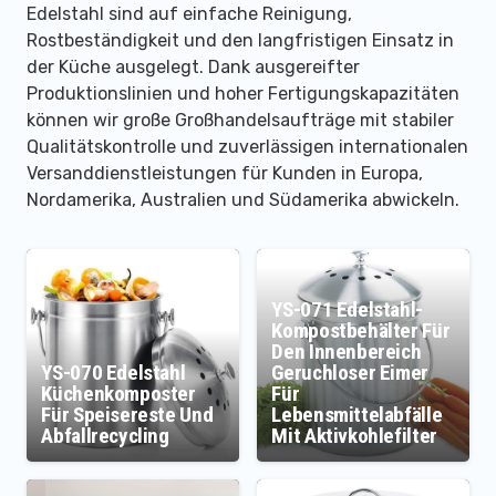
Edelstahl sind auf einfache Reinigung,
Rostbeständigkeit und den langfristigen Einsatz in
der Küche ausgelegt. Dank ausgereifter
Produktionslinien und hoher Fertigungskapazitäten
können wir große Großhandelsaufträge mit stabiler
Qualitätskontrolle und zuverlässigen internationalen
Versanddienstleistungen für Kunden in Europa,
Nordamerika, Australien und Südamerika abwickeln.
YS-071 Edelstahl-
Kompostbehälter Für
Den Innenbereich
YS-070 Edelstahl
Geruchloser Eimer
Küchenkomposter
Für
Für Speisereste Und
Lebensmittelabfälle
Abfallrecycling
Mit Aktivkohlefilter