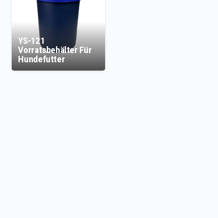
YS-121
Vorratsbehälter Für
Hundefutter