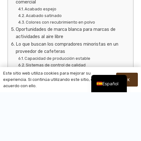
comercial
Acabado espejo
Acabado satinado
Colores con recubrimiento en polvo
Oportunidades de marca blanca para marcas de
actividades al aire libre
Lo que buscan los compradores minoristas en un
proveedor de cafeteras
Capacidad de producción estable
Sistemas de control de calidad
Opciones flexibles de cantidad mínima de pedido
Este sitio web utiliza cookies para mejorar su
(MOQ)
experiencia. Si continúa utilizando este sitio, está de
OK
Español
Capacidad de fabricación OEM y ODM
acuerdo con ello.
Experiencia en exportación
Tendencias en cafeteras para exterior para 2026 y
más allá
Conclusión