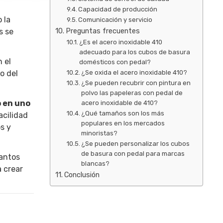
Capacidad de producción
 la
Comunicación y servicio
Preguntas frecuentes
s se
¿Es el acero inoxidable 410
adecuado para los cubos de basura
 el
domésticos con pedal?
o del
¿Se oxida el acero inoxidable 410?
¿Se pueden recubrir con pintura en
polvo las papeleras con pedal de
o en uno
acero inoxidable de 410?
¿Qué tamaños son los más
acilidad
populares en los mercados
s y
minoristas?
¿Se pueden personalizar los cubos
de basura con pedal para marcas
tantos
blancas?
 crear
Conclusión