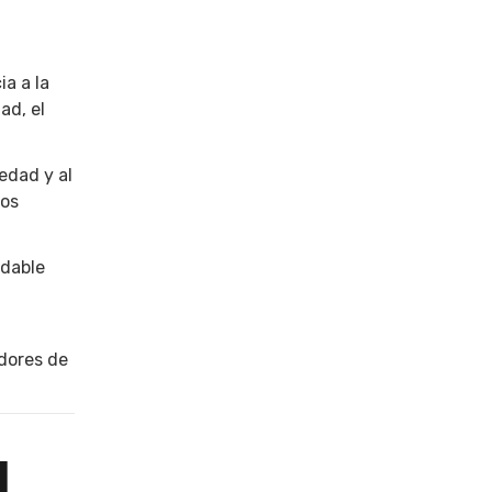
ia a la
ad, el
edad y al
tos
idable
edores de
l