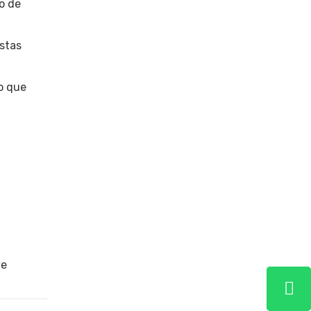
o de
stas
po que
ye