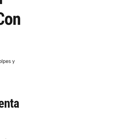
Con
olpes y
enta