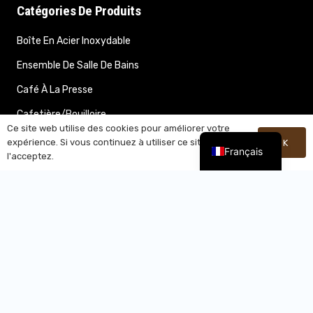
Catégories De Produits
Boîte En Acier Inoxydable
Ensemble De Salle De Bains
Café À La Presse
Cafetière/bouilloire
Ce site web utilise des cookies pour améliorer votre
Cafetière En Verre
expérience. Si vous continuez à utiliser ce site, vous
OK
Français
l'acceptez.
Economiseur De Sac
Seau À Glace
Bac À Compost
Porte-Rouleau De Toilette
Saladier
Poubelle
Autres