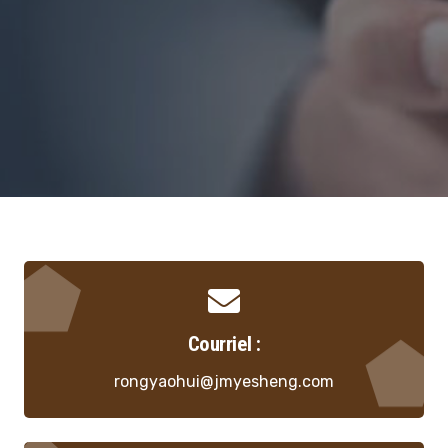
Courriel :
rongyaohui@jmyesheng.
com