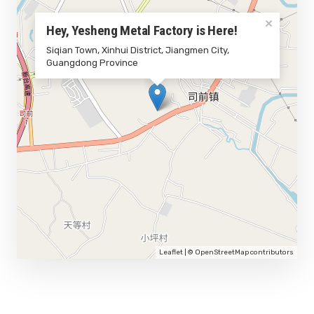
×
Hey, Yesheng Metal Factory is Here!
Siqian Town, Xinhui District, Jiangmen City,
Guangdong Province
Leaflet
| ©
OpenStreetMap
contributors