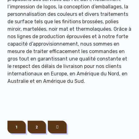
l’impression de logos, la conception d’emballages, la
personnalisation des couleurs et divers traitements
de surface tels que les finitions brossées, polies
miroir, martelées, noir mat et thermolaquées. Grâce à
nos lignes de production éprouvées et à notre forte
capacité d’approvisionnement, nous sommes en
mesure de traiter efficacement les commandes en
YS-060 Seau À Glace
YS-061 Seau En Acier
3L Pour Fêtes Et Bar
Inoxydable À Double
gros tout en garantissant une qualité constante et
À Cocktails Avec
Paroi Pour Bouteilles
le respect des délais de livraison pour nos clients
YS-065 Acier
YS-062 Seau À Glace
Couvercle En Acier
De Vin Blanc, Seau À
YS-066 Seau À Glace
Inoxydable 1.6L
internationaux en Europe, en Amérique du Nord, en
En Acier Inoxydable À
YS-063 Seau À Glace
Inoxydable, Pince Et
Glace Isolé Pour Le
En Acier Inoxydable
Seau À Glace En Acier
YS-064 Seau À Glace
Accessoires De Bar
Double Paroi De 2
Isolé En Acier
Australie et en Amérique du Sud.
Passoire (argent)
Champagne Et La
1L/2L Seau À Glace
Inoxydable YS-067
Isolé À Double Paroi
Mariage Bouteille De
Litres - Seau À Vin
Inoxydable À Double
Double Paroi
Bière
Pour Bière Et Whisky
1.5L Wine Cool
En Acier Inoxydable
Bière Mur Service
Avec Pince
Paroi 3L
Seau À Glace Pour
Champagne Cooler
Avec Couvercle
Seau À Vin Glacé
Bar À Vin Party Favor
Ice Bucket
1
2