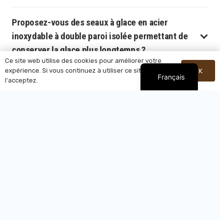
Proposez-vous des seaux à glace en acier
inoxydable à double paroi isolée permettant de
conserver la glace plus longtemps ?
Ce site web utilise des cookies pour améliorer votre
expérience. Si vous continuez à utiliser ce site, vous
OK
Français
Can you provide OEM & ODM customization
l'acceptez.
services such as logo printing, custom
packaging, colors, or special designs?
Quelle est votre quantité minimale de
commande (MOQ) pour les commandes en gros
de seaux à glace en acier inoxydable ?
Quelles sont les tailles et les capacités
disponibles pour vos seaux à glace ? Est-il