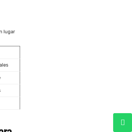
n lugar
ales
e
s
ara