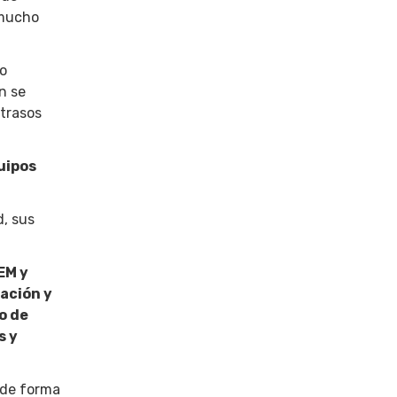
 mucho
to
n se
etrasos
uipos
d, sus
EM y
zación y
o de
s y
 de forma