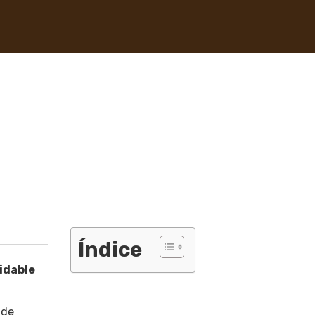
Índice
idable
 de