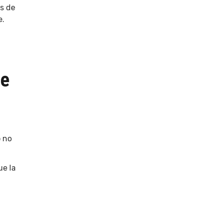
os de
e.
te
o no
ue la