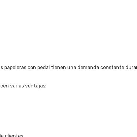
las papeleras con pedal tienen una demanda constante dura
ecen varias ventajas:
e clientes