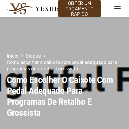
OBTER UM
ORÇAMENTO
RÁPIDO
Início
Blogue
Como escolher o caixote com pedal adequado para
programas de retalho e grossista
Como Escolher O Caixote Com
Pedal Adequado Para
Programas De Retalho E
Grossista