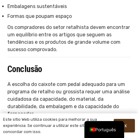
Embalagens sustentáveis
Formas que poupam espaço
Os compradores do setor retalhista devem encontrar
um equilíbrio entre os artigos que seguem as
tendências e os produtos de grande volume com
sucesso comprovado.
Conclusão
A escolha do caixote com pedal adequado para um
programa de retalho ou grossista requer uma análise
cuidadosa da capacidade, do material, da
durabilidade, da embalagem e da capacidade do
fornecedor.
Este sítio Web utiliza cookies para melhorar a sua
Para a maioria dos importadores e retalhistas, os
experiência. Se continuar a utilizar este sítio, está a
OK
Português
concordar com isso.
produtos de maior sucesso não são necessariamente