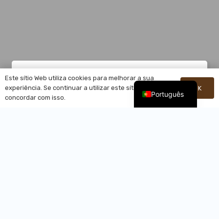
95
Este sítio Web utiliza cookies para melhorar a sua
experiência. Se continuar a utilizar este sítio, está a
OK
Português
concordar com isso.
FUNCIONÁRIO
2017
ESTABELECIDO EM