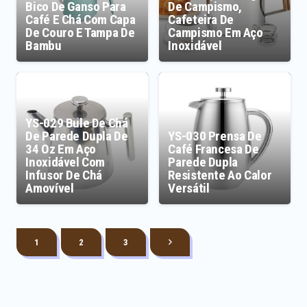
Bico De Ganso Para
De Campismo,
Café E Chá Com Capa
Cafeteira De
De Couro E Tampa De
Campismo Em Aço
Bambu
Inoxidável
YS-029 Bule De Chá
De Parede Dupla De
YS-030 Prensa De
34 Oz Em Aço
Café Francesa De
Inoxidável Com
Parede Dupla
Infusor De Chá
Resistente Ao Calor
Amovível
Versátil
1
2
3