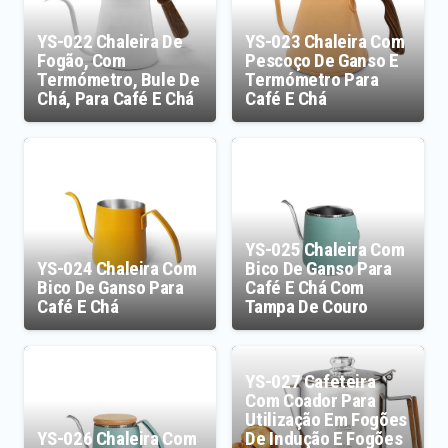
YS-022 Chaleira De
YS-023 Chaleira Com
Fogão, Com
Pescoço De Ganso E
Termómetro, Bule De
Termómetro Para
Chá, Para Café E Chá
Café E Chá
YS-025 Chaleira Com
YS-024 Chaleira Com
Bico De Ganso Para
Bico De Ganso Para
Café E Chá Com
Café E Chá
Tampa De Couro
YS-027 Cafeteira
Com Coador Para
Utilização Em Fogões
YS-026 Chaleira Com
De Indução E Fogões