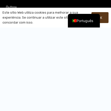
Outros
Este sítio Web utiliza cookies para melhorar a sua
experiência. Se continuar a utilizar este sítio, está a
OK
Português
Contactos
concordar com isso.
Jiangmen Yesheng Metal Products Co., Ltd.
rongyaohui@jmyesheng.com
+86-13556907037
Siqian Town, distrito de Xinhui, cidade de Jiangmen,
província de Guangdong