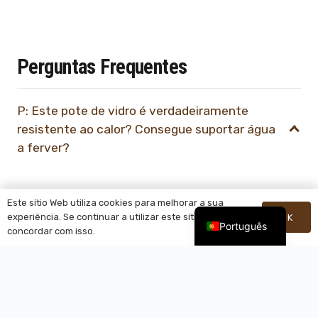
Perguntas Frequentes
P: Este pote de vidro é verdadeiramente
resistente ao calor? Consegue suportar água
a ferver?
A:
Absolutamente. Fabricado a partir de
vidro
Este sítio Web utiliza cookies para melhorar a sua
borossilicato 3.3 de qualidade laboratorial
(tal
experiência. Se continuar a utilizar este sítio, está a
OK
Português
como o Pyrex®), resiste a choques térmicos
concordar com isso.
extremos (-30°C a 300°C / -22°F a 572°F). Deite
água a ferver diretamente com segurança ou utilize
em fogões* (*verifique a compatibilidade do modelo).