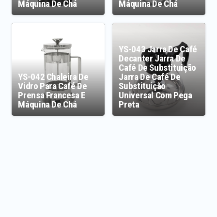
Máquina De Chá
Máquina De Chá
YS-043 Jarra De Café
Decanter Jarra De
Café De Substituição
YS-042 Chaleira De
Jarra De Café De
Vidro Para Café De
Substituição
Prensa Francesa E
Universal Com Pega
Máquina De Chá
Preta