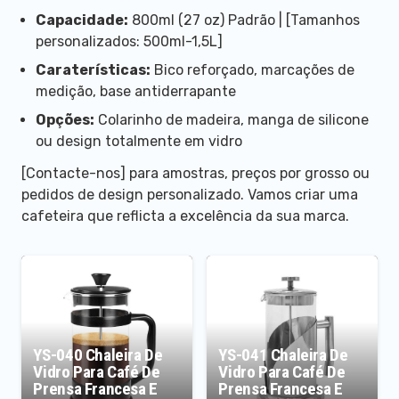
Capacidade:
800ml (27 oz) Padrão | [Tamanhos
personalizados: 500ml-1,5L]
Caraterísticas:
Bico reforçado, marcações de
medição, base antiderrapante
Opções:
Colarinho de madeira, manga de silicone
ou design totalmente em vidro
[Contacte-nos] para amostras, preços por grosso ou
pedidos de design personalizado. Vamos criar uma
cafeteira que reflicta a excelência da sua marca.
YS-040 Chaleira De
YS-041 Chaleira De
Vidro Para Café De
Vidro Para Café De
Prensa Francesa E
Prensa Francesa E