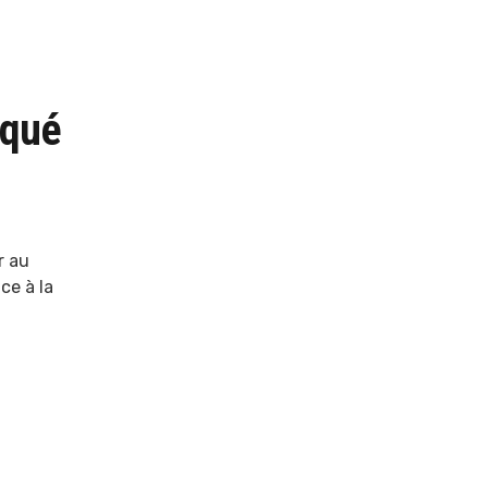
aqué
r au
ce à la