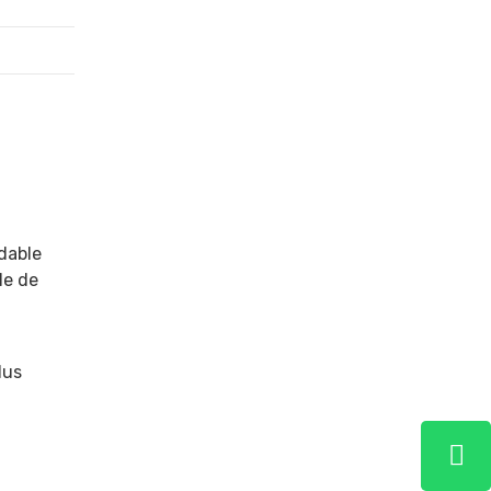
ydable
le de
lus